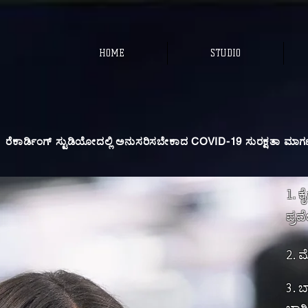
HOME
STUDIO
ರೆಕಾರ್ಡಿಂಗ್ ಸ್ಟುಡಿಯೋದಲ್ಲಿ ಅನುಸರಿಸಬೇಕಾದ COVID-19 ಸುರಕ್ಷತಾ ಮಾರ
1. ಕ
ಪ್ರವ
2. ಮ
3. ಬ